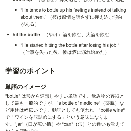
"He tends to bottle up his feelings instead of talking 
about them." （彼は感情を話さずに抑え込む傾向
がある）
hit the bottle
 - （やけ）酒を飲む、大酒を飲む
"He started hitting the bottle after losing his job." 
（仕事を失った後、彼は酒に溺れ始めた）
学習のポイント
単語のイメージ
"bottle" は形から連想しやすい単語です。飲み物の容器と
して最も一般的ですが、"a bottle of medicine"（薬瓶）な
ど用途は幅広いです。動詞としても使われ、"bottle wine" 
で「ワインを瓶詰めにする」という意味になりま
す。"jar"（口が広い瓶）や "can"（缶）との違いも覚えて
おくと便利です。