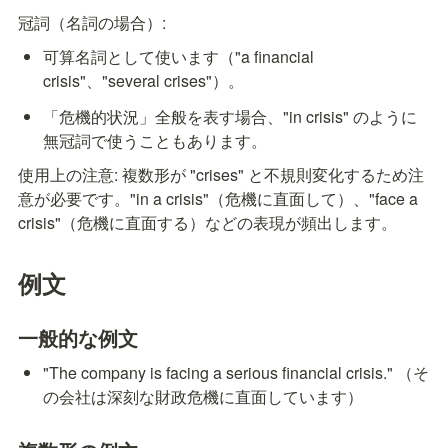
冠詞（名詞の場合）:
可算名詞として使います（"a financial 
crisis"、"several crises"）。
「危機的状況」全般を表す場合、"in crisis" のように
無冠詞で使うこともあります。
使用上の注意: 複数形が "crises" と不規則変化するため注
意が必要です。"in a crisis"（危機に直面して）、"face a 
crisis"（危機に直面する）などの表現が頻出します。
例文
一般的な例文
"The company is facing a serious financial crisis." （そ
の会社は深刻な財政危機に直面しています）