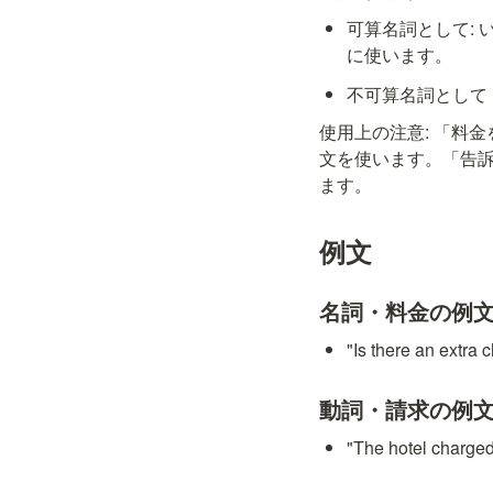
可算名詞として: い
に使います。
不可算名詞として（責
使用上の注意: 「料金を請
文を使います。「告訴する」
ます。
例文
名詞・料金の例
"Is there an e
動詞・請求の例
"The hotel cha