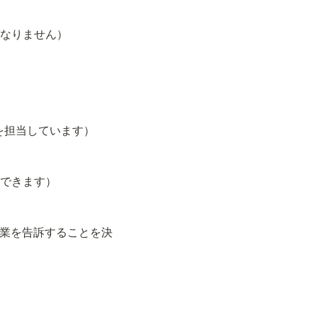
なければなりません）
ィング部門を担当しています）
料で入場できます）
（被害者はその企業を告訴することを決