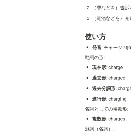
（罪などを）告訴する
（電池などを）充電する
使い方
発音
: チャージ / tʃɑ
動詞の形:
現在形
: charge
過去形
: charged
過去分詞形
: charg
進行形
: charging
名詞としての複数形:
複数形
: charges
冠詞（名詞）: