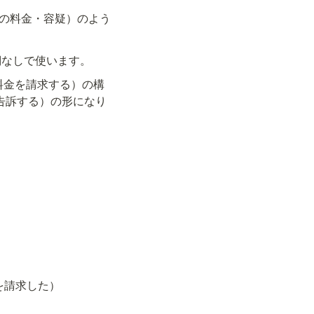
"（〜の料金・容疑）のよう
は冠詞なしで使います。
に〜の料金を請求する）の構
の罪で告訴する）の形になり
50ドルを請求した）