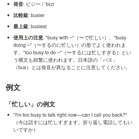
発音
: ビジー / ˈbɪzi
比較級
: busier
最上級
: busiest
使用上の注意
: "busy with ~"（〜で忙しい）、"busy 
doing ~"（〜するのに忙しい）の形でよく使われま
す。"too busy to do ~"（〜するには忙しすぎる）とい
う構文も頻繁に使われます。日本語の「バス」
（bus）とは発音が異なることに注意してください。
例文
「忙しい」の例文
"I'm too busy to talk right now—can I call you back?" 
（今は話すには忙しすぎます。折り返し電話してもい
いですか）