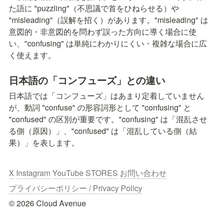
た語に "puzzling"（不思議で首をひねらせる）や 
"misleading"（誤解を招く）があります。"misleading" は
意図的・非意図的を問わず誤った方向に導く場合に使
い、"confusing" は単純にわかりにくい・複雑な場合に広
く使えます。
日本語の「コンフューズ」との違い
日本語では「コンフューズ」はあまり定着していません
が、動詞 "confuse" の形容詞形として "confusing" と 
"confused" の区別が重要です。"confusing" は「混乱させ
る側（原因）」、"confused" は「混乱している側（結
果）」を表します。
X
Instagram
YouTube
STORES
お問い合わせ
プライバシーポリシー / Privacy Policy
© 2026 Cloud Avenue