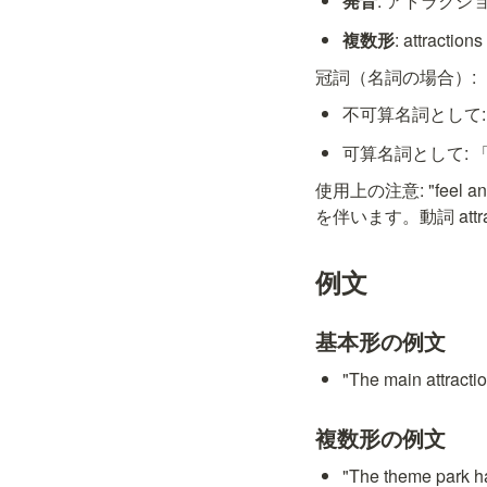
発音
: アトラクション 
複数形
: attractions
冠詞（名詞の場合）:
不可算名詞として
可算名詞として:
使用上の注意: "feel an
を伴います。動詞 att
例文
基本形の例文
"The main attra
複数形の例文
"The theme pa