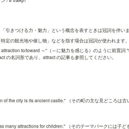
/ əˈtrækʃn
: 「引きつける力・魅力」という概念を表すときは冠詞を伴い
 「特定の観光地や催し物」などを指す場合は冠詞が使われます
 attraction to/toward ～"（～に魅力を感じる）のように前置詞 "to" 
ract の名詞形であり、attract の記事も参照してください。
ction of the city is its ancient castle." （その町の主な見ど
rk has many attractions for children." （そのテーマパ