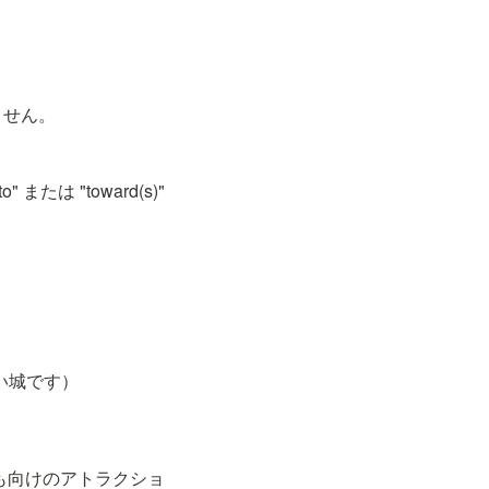
ません。
。
または "toward(s)" 
ころは古い城です）
ークには子ども向けのアトラクショ