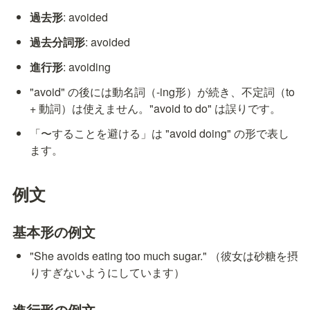
過去形
: avoided
過去分詞形
: avoided
進行形
: avoiding
"avoid" の後には動名詞（-ing形）が続き、不定詞（to 
+ 動詞）は使えません。"avoid to do" は誤りです。
「〜することを避ける」は "avoid doing" の形で表し
ます。
例文
基本形の例文
"She avoids eating too much sugar." （彼女は砂糖を摂
りすぎないようにしています）
進行形の例文