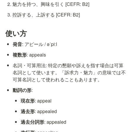
魅力を持つ、興味を引く [CEFR: B2]
控訴する、上訴する [CEFR: B2]
使い方
発音
: アピール / əˈpiːl
複数形
: appeals
名詞・可算用法: 特定の懇願や訴えを指す場合は可算
名詞として使います。「訴求力・魅力」の意味では不
可算名詞として使われることもあります。
動詞の形
:
現在形
: appeal
過去形
: appealed
過去分詞形
: appealed