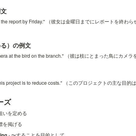
例文
 finish the report by Friday." （彼女は金曜日までにレポー
める）の例文
 camera at the bird on the branch." （彼は枝にとまった鳥
 of this project is to reduce costs." （このプロジェクト
ーズ
に狙いを定める
目標を掲げる
oing
 - 〜することを目的として