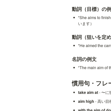
動詞（目標）の
"She aims to
います）
動詞（狙いを定
"He aimed the
名詞の例文
"The main aim
慣用句・フレ
take aim at
 - 〜
aim high
 - 高い
with the aim of d