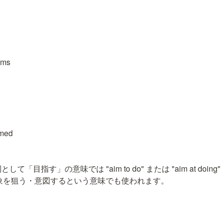
aims
imed
詞として「目指す」の意味では "aim to do" または "aim at doi
" は対象を狙う・意図するという意味でも使われます。