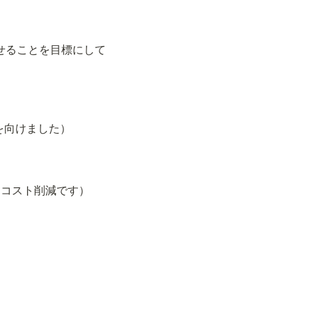
トを終わらせることを目標にして
にカメラを向けました）
の主な目的はコスト削減です）