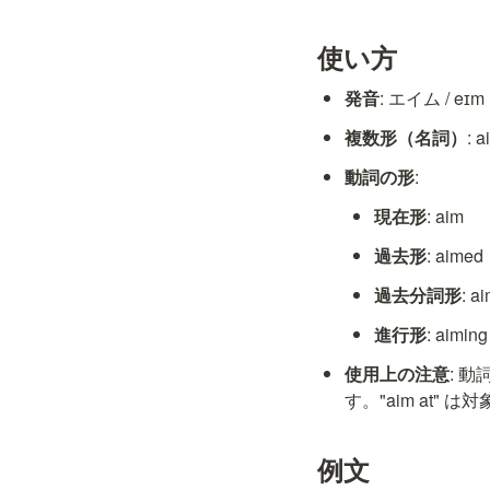
使い方
発音
: エイム / eɪm
複数形（名詞）
: 
動詞の形
:
現在形
: aim
過去形
: aimed
過去分詞形
: a
進行形
: aiming
使用上の注意
: 動
す。"aim at
例文