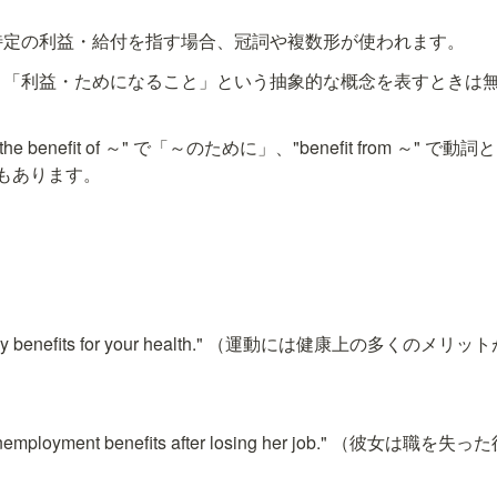
 特定の利益・給付を指す場合、冠詞や複数形が使われます。
: 「利益・ためになること」という抽象的な概念を表すときは
 the benefit of ～" で「～のために」、"benefit from ～
もあります。
 many benefits for your health." （運動には健康上の多くの
or unemployment benefits after losing her job." （