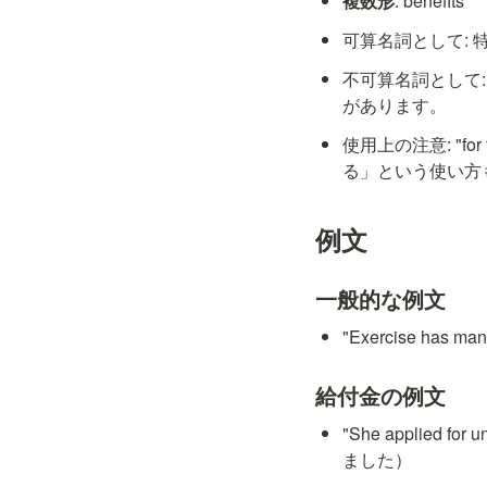
複数形
: benefits
可算名詞として:
不可算名詞として
があります。
使用上の注意: "for
る」という使い方
例文
一般的な例文
"Exercise has
給付金の例文
"She applied f
ました）