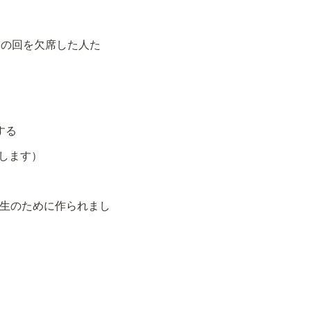
sion." （最初の回を欠席した人た
する
ことにします）
ルはすべての学生のために作られまし