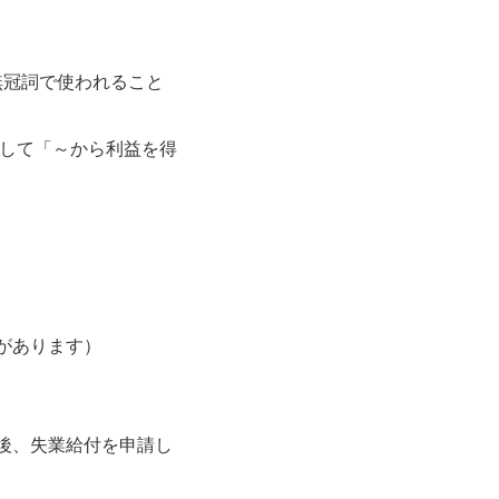
無冠詞で使われること
" で動詞として「～から利益を得
メリットがあります）
彼女は職を失った後、失業給付を申請し