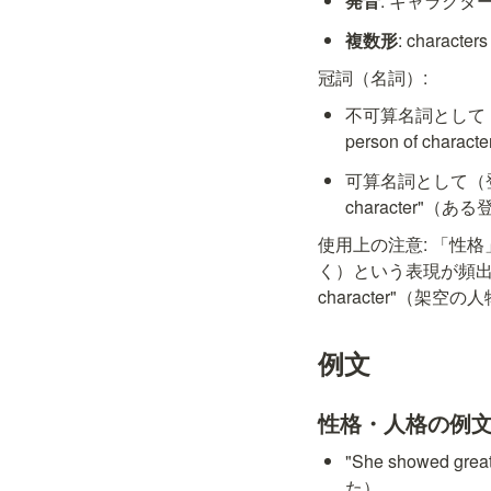
発音
: キャラクター / 
複数形
: characters
冠詞（名詞）:
不可算名詞として
person of chara
可算名詞として（
character"
使用上の注意: 「性格」の意
く）という表現が頻出です。
character"（架
例文
性格・人格の例
"She showed gr
た）