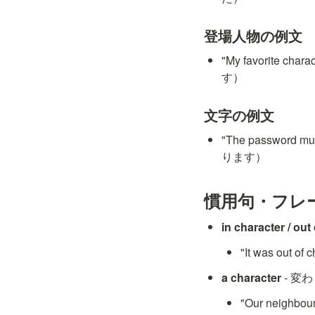
登場人物の例文
"My favorite c
す）
文字の例文
"The password
ります）
慣用句・フレ
in character / out
"It was out
a character
 - 
"Our neigh