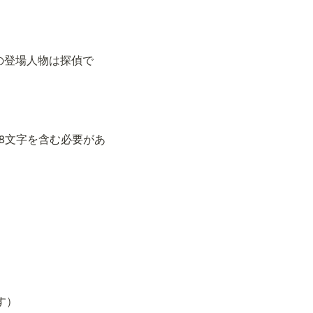
のお気に入りの登場人物は探偵で
は少なくとも8文字を含む必要があ
）
です）