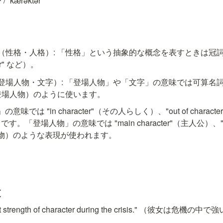
ˈkærəktər
（性格・人格）: 「性格」という抽象的な概念を表すときは冠詞な
cter" など）。
登場人物・文字）: 「登場人物」や「文字」の意味では可算名詞と
（ある登場人物）のように使います。
味では "in character"（その人らしく）、"out of chara
「登場人物」の意味では "main character"（主人公）、"ficti
空の人物）のような表現が使われます。
文
eat strength of character during the crisis." （彼女