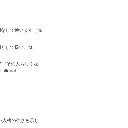
しで使います（"a 
して扱い、"a 
cter"（その人らしくな
onal 
は危機の中で強い人格の強さを示し