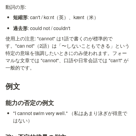
動詞の形:
短縮形
: can't / kɑːnt（英）、kænt（米）
過去形
: could not / couldn't
使用上の注意: "cannot" は1語で書くのが標準的で
す。"can not"（2語）は「〜しないこともできる」という
特定の意味を強調したいときにのみ使われます。フォー
マルな文章では "cannot"、口語や日常会話では "can't" が
一般的です。
例文
能力の否定の例文
"I cannot swim very well." （私はあまり泳ぎが得意で
はない）