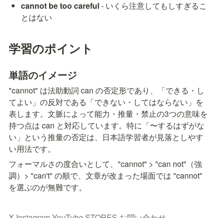
cannot be too careful
 - いくら注意してもしすぎるこ
とはない
学習のポイント
単語のイメージ
"cannot" は法助動詞 can の否定形であり、「できる・し
てよい」の反対である「できない・してはならない」を
表します。文脈によって能力・推量・禁止の3つの意味を
持つ点は can と対応しています。特に「〜するはずがな
い」という推量の否定は、日本語学習者が見落としやす
い用法です。
フォーマルさの度合いとして、"cannot" > "can not"（強
調）> "can't" の順で、文章が改まった場面では "cannot" 
を選ぶのが無難です。
X
Instagram
YouTube
STORES
お問い合わせ