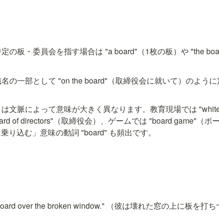
定の板・委員会を指す場合は "a board"（1枚の板）や "the b
名の一部として "on the board"（取締役会に就いて）のよ
rd" は文脈によって意味が大きく異なります。教育現場では "white
rd of directors"（取締役会）、ゲームでは "board game
り込む」意味の動詞 "board" も頻出です。
）
a board over the broken window." （彼は壊れた窓の上に板