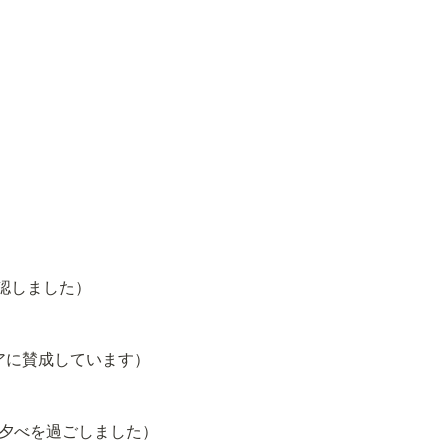
計画を承認しました）
がそのアイデアに賛成しています）
ゲームをして夕べを過ごしました）