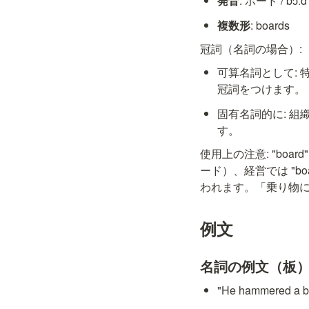
発音
: ボード / bɔːd
複数形
: boards
冠詞（名詞の場合）:
可算名詞として: 特
冠詞をつけます。
固有名詞的に: 組織
す。
使用上の注意: "boa
ード）、経営では "boa
われます。「乗り物に乗
例文
名詞の例文（板
"He hammered 