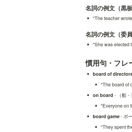
名詞の例文（黒
"The teacher 
名詞の例文（委
"She was elect
慣用句・フレ
board of director
"The board
on board
 - （
"Everyone 
board game
 - 
"They spen