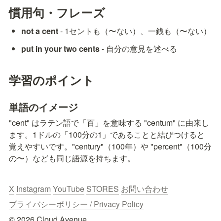
慣用句・フレーズ
not a cent
 - 1セントも（〜ない）、一銭も（〜ない）
put in your two cents
 - 自分の意見を述べる
学習のポイント
単語のイメージ
"cent" はラテン語で「百」を意味する "centum" に由来し
ます。1ドルの「100分の1」であることと結びつけると
覚えやすいです。"century"（100年）や "percent"（100分
の〜）なども同じ語源を持ちます。
X
Instagram
YouTube
STORES
お問い合わせ
プライバシーポリシー / Privacy Policy
© 2026 Cloud Avenue