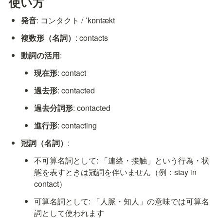
使い方
発音
: コンタクト / ˈkɒntækt
複数形（名詞）
: contacts
動詞の活用
:
現在形
: contact
過去形
: contacted
過去分詞形
: contacted
進行形
: contacting
冠詞（名詞）
:
不可算名詞として: 「連絡・接触」という行為・状
態を表すときは冠詞を伴いません（例：stay in 
contact）
可算名詞として: 「人脈・知人」の意味では可算名
詞として使われます