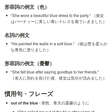
形容詞の例文（色）
"She wore a beautiful blue dress to the party." （彼女
はパーティーに美しい青いドレスを着ていきました）
名詞の例文
"He painted the walls in a soft blue." （彼は壁を柔らか
な青色に塗りました）
形容詞の例文（憂鬱）
"She felt blue after saying goodbye to her friends." 
（友人に別れを告げた後、彼女は気分が沈みました）
慣用句・フレーズ
out of the blue
 - 突然、青天の霹靂のように
"She called me out of the blue after years of 