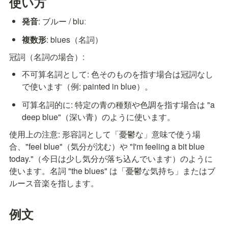
使い方
発音
: ブルー / bluː
複数形
: blues（名詞）
冠詞（名詞の場合）:
不可算名詞として: 色そのものを指す場合は冠詞なし
で使います（例: painted in blue）。
可算名詞的に: 特定の青の種類や色調を指す場合は "a 
deep blue"（深い青）のように使います。
使用上の注意: 形容詞として「憂鬱な」意味で使う場
合、"feel blue"（気分が沈む）や "I'm feeling a bit blue 
today."（今日は少し気分が落ち込んでいます）のように
使います。名詞 "the blues" は「憂鬱な気持ち」またはブ
ルース音楽を指します。
例文