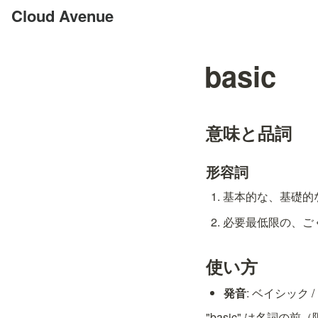
Cloud Avenue
basic
意味と品詞
形容詞
基本的な、基礎的な [
必要最低限の、ごく簡単
使い方
発音
: ベイシック / ˈ
"basic" は名詞