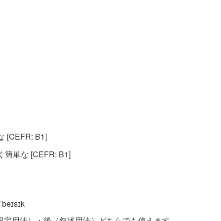
CEFR: B1]
な [CEFR: B1]
beɪsɪk
の前（限定用法）・後（叙述用法）どちらでも使えます。