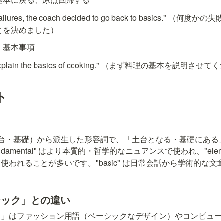
al failures, the coach decided to go back to basics.
とを決めました）
礎、基本事項
 me explain the basics of cooking." （まず料理の基本を説明さ
ト
base"（土台・基礎）から派生した形容詞で、「土台となる・基礎に
damental" はより本質的・哲学的なニュアンスで使われ、"eleme
使われることが多いです。"basic" は日常会話から学術的な
シック」との違い
」はファッション用語（ベーシックなデザイン）やコンピュータ