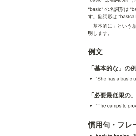
"basic" の名詞形は
す。副詞形は "basic
「基本的に」という意味
明します。
例文
「基本的な」の
"She has a b
「必要最低限の
"The campsite
慣用句・フレ
back to basics
 