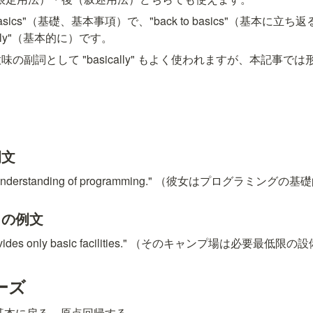
 "basics"（基礎、基本事項）で、"back to basics"（基本に
ally"（基本的に）です。
の副詞として "basically" もよく使われますが、本記事で
例文
asic understanding of programming." （彼女はプログラ
」の例文
 provides only basic facilities." （そのキャンプ場は必要
ーズ
- 基本に戻る、原点回帰する