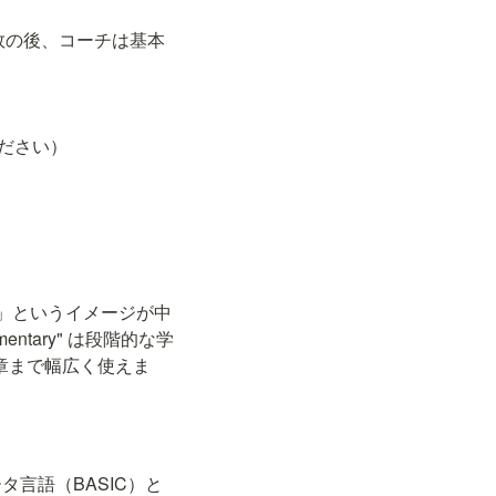
" （何度かの失敗の後、コーチは基本
せてください）
ある」というイメージが中
ntary" は段階的な学
文章まで幅広く使えま
言語（BASIC）と