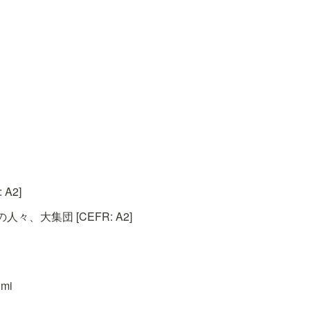
A2]
々、大集団 [CEFR: A2]
ːmi