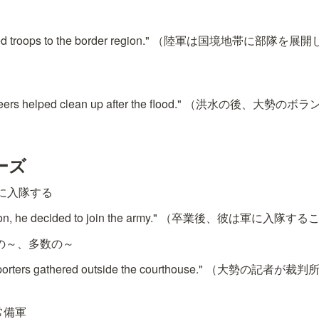
loyed troops to the border region." （陸軍は国境地帯に部隊
lunteers helped clean up after the flood." （洪水の後
ーズ
 軍に入隊する
duation, he decided to join the army." （卒業後、彼は軍
勢の～、多数の～
 reporters gathered outside the courthouse." （大勢
 常備軍