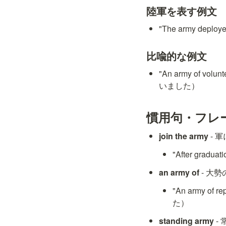
陸軍を表す例文
"The army dep
比喩的な例文
"An army of vo
いました）
慣用句・フレ
join the army
 -
"After gra
an army of
 - 大
"An army of
た）
standing army
 -