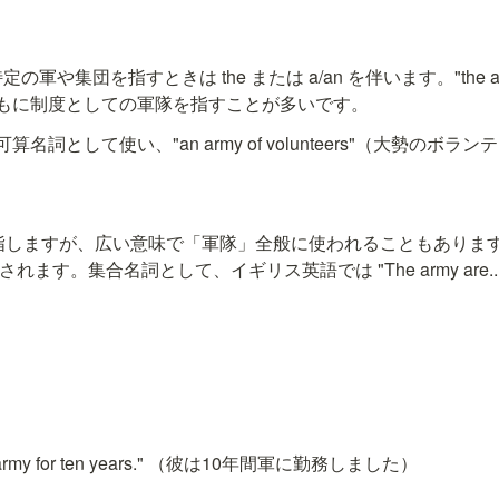
定の軍や集団を指すときは the または a/an を伴います。"the 
もに制度としての軍隊を指すことが多いです。
名詞として使い、"an army of volunteers"（大勢のボ
軍を指しますが、広い意味で「軍隊」全般に使われることもあります。海
" と区別されます。集合名詞として、イギリス英語では "The army are
。
the army for ten years." （彼は10年間軍に勤務しました）