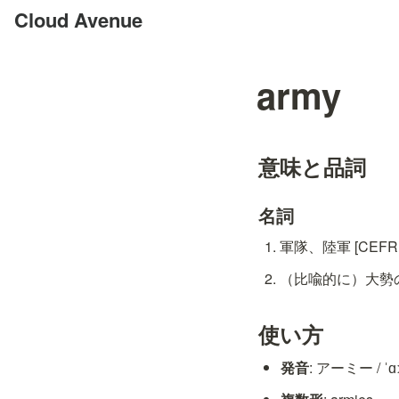
Cloud Avenue
army
意味と品詞
名詞
軍隊、陸軍 [CEFR: 
（比喩的に）大勢の人
使い方
発音
: アーミー / ˈɑ