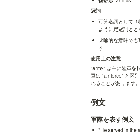
複数形
: armies
冠詞
可算名詞として: 特
ように定冠詞とと
比喩的な意味でも可算
す。
使用上の注意
"army" は主に陸
軍は "air force
れることがあります
例文
軍隊を表す例文
"He served in 