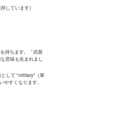
常備軍を維持しています）
源を持ちます。「武装
的な意味も生まれまし
て "military"（軍
使いやすくなります。