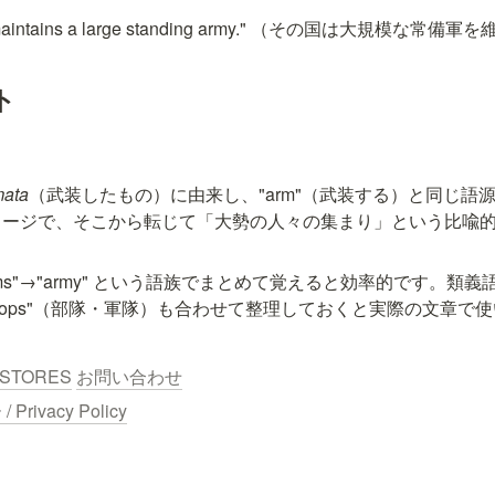
ry maintains a large standing army." （その国は大規模な
ト
mata
（武装したもの）に由来し、"arm"（武装する）と同じ語
メージで、そこから転じて「大勢の人々の集まり」という比喩
→"arms"→"army" という語族でまとめて覚えると効率的です。類義語とし
troops"（部隊・軍隊）も合わせて整理しておくと実際の文章で
STORES
お問い合わせ
ivacy Policy