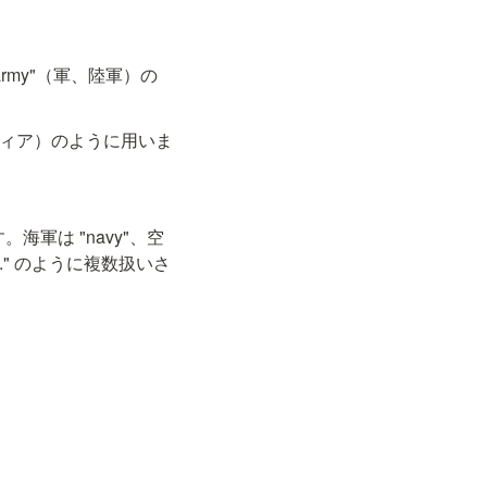
army"（軍、陸軍）の
ランティア）のように用いま
軍は "navy"、空
..." のように複数扱いさ