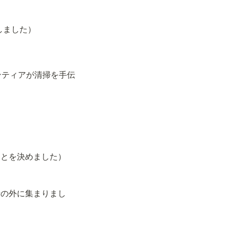
を展開しました）
、大勢のボランティアが清掃を手伝
に入隊することを決めました）
の記者が裁判所の外に集まりまし