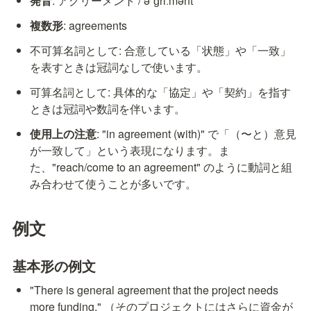
発音
: アグリーメント / əˈɡriːmənt
複数形
: agreements
不可算名詞として: 合意している「状態」や「一致」
を表すときは冠詞なしで使います。
可算名詞として: 具体的な「協定」や「契約」を指す
ときは冠詞や数詞を伴います。
使用上の注意
: "in agreement (with)" で「（〜と）意見
が一致して」という表現になります。ま
た、"reach/come to an agreement" のように動詞と組
み合わせて使うことが多いです。
例文
基本形の例文
"There is general agreement that the project needs 
more funding." （そのプロジェクトにはさらに資金が