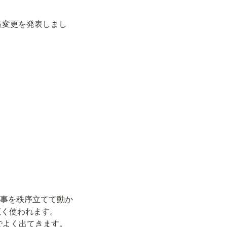
は主要な政策変更を発表しまし
組織や物事を秩序立てて動か
広く使われます。
理の文脈でよく出てきます。