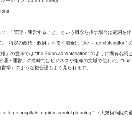
ション / ədˌmɪnɪˈstreɪʃn
tions
して: 「管理・運営すること」という概念を指す場合は冠詞を
 「特定の政権・政府」を指す場合は "the ～ administration
政権」の意味では "the Biden administration" のように
理・運営」の意味ではビジネスや組織の文脈で使われ、"busine
tion"（経営学）のような複合語もよく見られます。
文
tion of large hospitals requires careful planning."