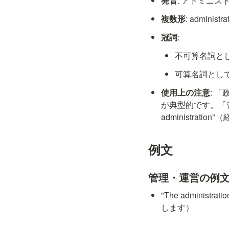
発音
: アドミニストレー
複数形
: administra
冠詞
:
不可算名詞と
可算名詞として:
使用上の注意
: 「
が典型的です。「管
administra
例文
管理・運営の例
"The administra
します）