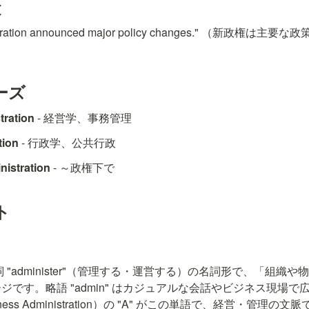
文
nistration announced major policy changes." （新政権
ーズ
tration
 - 経営学、事務管理
tion
 - 行政学、公共行政
nistration
 - ～政権下で
ト
on" は動詞 "administer"（管理する・運営する）の名詞形で、「
ジです。略語 "admin" はカジュアルな会話やビジネス現場で
Business Administration）の "A" がこの単語で、経営・管