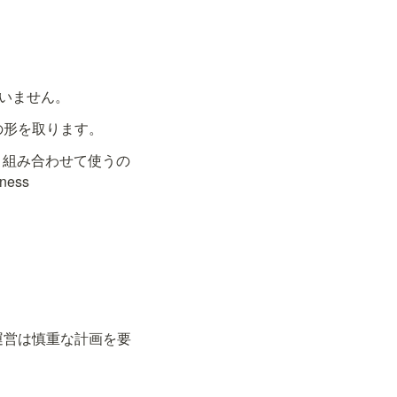
伴いません。
" の形を取ります。
固有名詞と組み合わせて使うの
ss 
 （大規模病院の運営は慎重な計画を要