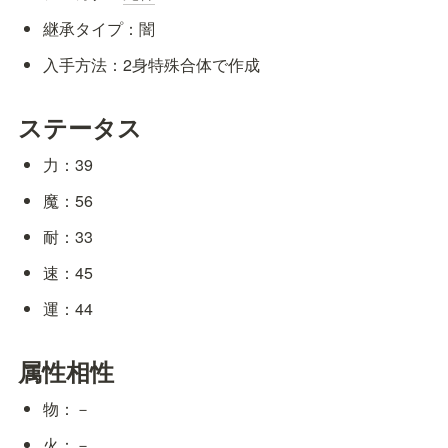
継承タイプ：闇
入手方法：2身特殊合体で作成
ステータス
力：39
魔：56
耐：33
速：45
運：44
属性相性
物：－
火：－