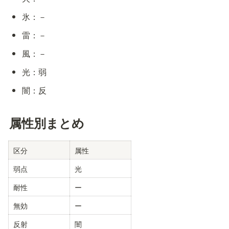
氷：－
雷：－
風：－
光：弱
闇：反
属性別まとめ
区分
属性
弱点
光
耐性
ー
無効
ー
反射
闇