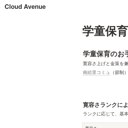
Cloud Avenue
学童保
学童保育のお
寛容さ上げと金策を
南絵里コミュ
（節制
寛容さランクに
ランクに応じて、基
寛容さ